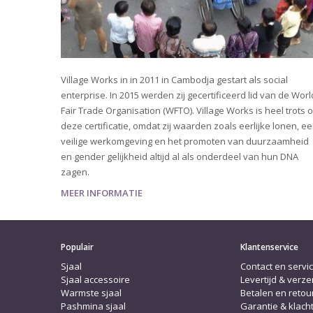
Village Works in in 2011 in Cambodja gestart als social
enterprise. In 2015 werden zij gecertificeerd lid van de Worl
Fair Trade Organisation (WFTO). Village Works is heel trots 
deze certificatie, omdat zij waarden zoals eerlijke lonen, e
veilige werkomgeving en het promoten van duurzaamheid
en gender gelijkheid altijd al als onderdeel van hun DNA
zagen.
MEER INFORMATIE
Populair
Klantenservice
Sjaal
Contact en servi
Sjaal accessoire
Levertijd & verz
Warmste sjaal
Betalen en reto
Pashmina sjaal
Garantie & klach