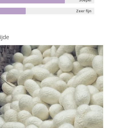
Soepel
Zeer fijn
ijde