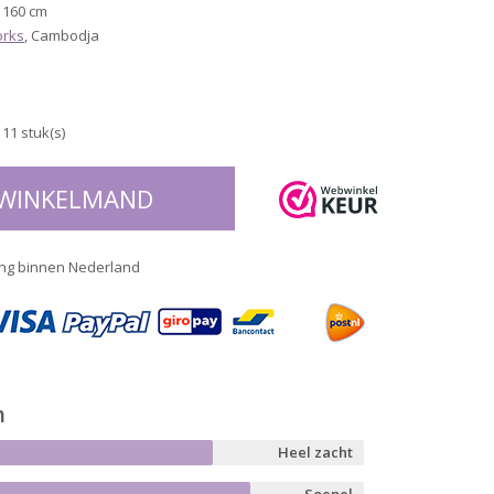
x 160 cm
orks
, Cambodja
11 stuk(s)
 WINKELMAND
ng binnen Nederland
n
Heel zacht