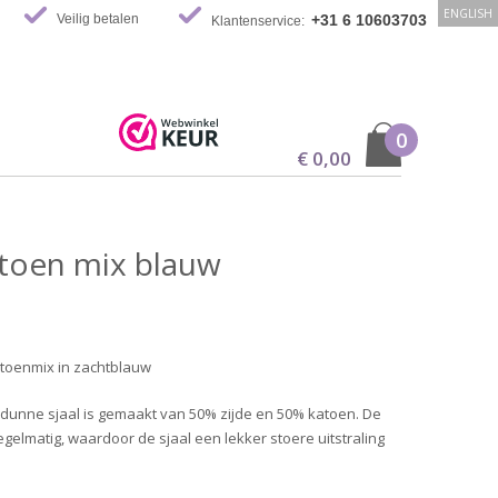
ENGLISH
Veilig betalen
+31 6 10603703
Klantenservice:
0
€ 0,00
atoen mix blauw
atoenmix in zachtblauw
dunne sjaal is gemaakt van 50% zijde en 50% katoen. De
egelmatig, waardoor de sjaal een lekker stoere uitstraling