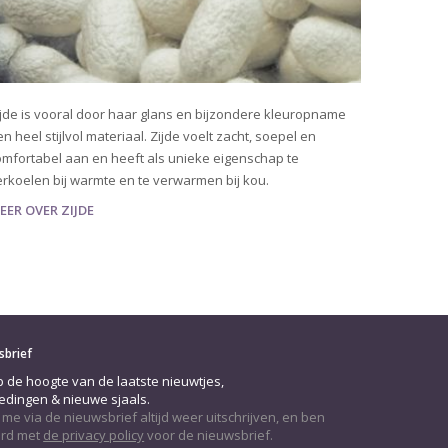
ijde is vooral door haar glans en bijzondere kleuropname
n heel stijlvol materiaal. Zijde voelt zacht, soepel en
omfortabel aan en heeft als unieke eigenschap te
erkoelen bij warmte en te verwarmen bij kou.
EER OVER ZIJDE
sbrief
op de hoogte van de laatste nieuwtjes,
edingen & nieuwe sjaals.
 me via de nieuwsbrief altijd weer uitschrijven, en ben
rd met
de privacy policy
voor de nieuwsbrief.