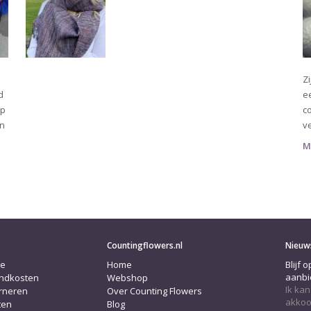
Z
d
ee
op
c
en
v
M
Countingflowers.nl
Nieuw
ce
Home
Blijf 
aanbi
endkosten
Webshop
Ik kan
urneren
Over Counting Flowers
akkoo
ten
Blog