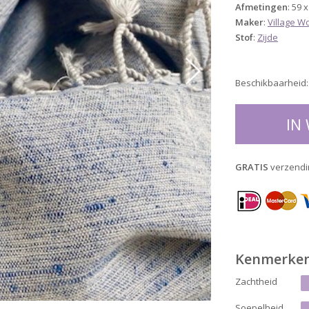
Afmetingen
: 59 
Maker
:
Village W
Stof
:
Zijde
Beschikbaarheid: 
IN
GRATIS
verzendi
Kenmerke
Zachtheid
Soepelheid