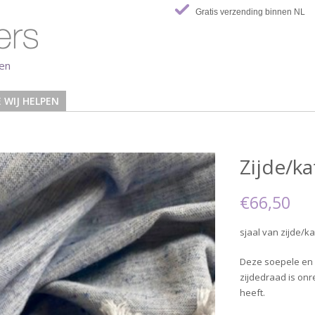
Gratis verzending binnen NL
len
 WIJ HELPEN
Zijde/k
€66,50
sjaal van zijde/k
Deze soepele en 
zijdedraad is onr
heeft.