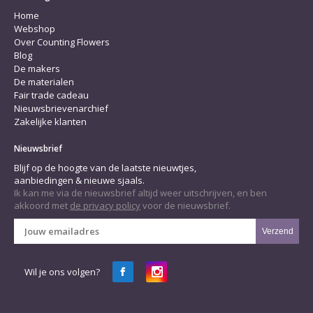
Home
Webshop
Over Counting Flowers
Blog
De makers
De materialen
Fair trade cadeau
Nieuwsbrievenarchief
Zakelijke klanten
Nieuwsbrief
Blijf op de hoogte van de laatste nieuwtjes,
aanbiedingen & nieuwe sjaals.
Ik kan me via de nieuwsbrief altijd weer uitschrijven, en ben
akkoord met
de privacy policy
voor de nieuwsbrief.
Verzend
Wil je ons volgen?