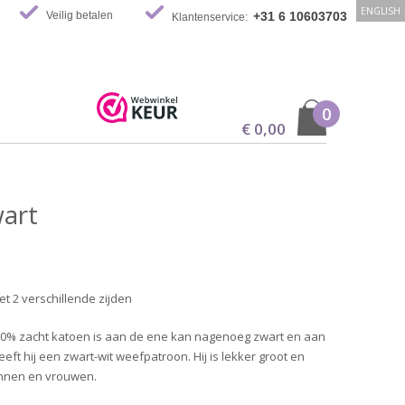
ENGLISH
Veilig betalen
+31 6 10603703
Klantenservice:
0
€ 0,00
art
t 2 verschillende zijden
00% zacht katoen is aan de ene kan nagenoeg zwart en aan
eft hij een zwart-wit weefpatroon. Hij is lekker groot en
nnen en vrouwen.