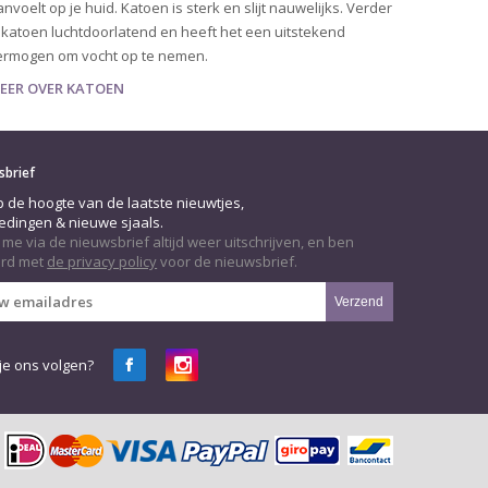
nvoelt op je huid. Katoen is sterk en slijt nauwelijks. Verder
 katoen luchtdoorlatend en heeft het een uitstekend
ermogen om vocht op te nemen.
EER OVER KATOEN
sbrief
op de hoogte van de laatste nieuwtjes,
edingen & nieuwe sjaals.
 me via de nieuwsbrief altijd weer uitschrijven, en ben
rd met
de privacy policy
voor de nieuwsbrief.
Verzend
 je ons volgen?