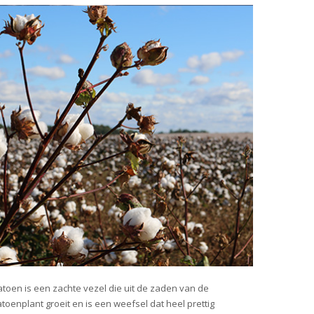
toen is een zachte vezel die uit de zaden van de
toenplant groeit en is een weefsel dat heel prettig