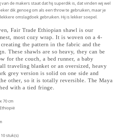
 van de makers staat dat hij superdik is, dat vinden wij wel
 zeker dik genoeg om als een throw te gebruiken, maar je
lekkere omslagdoek gebruiken. Hij is lekker soepel.
en, Fair Trade Ethiopian shawl is our
mest, most cozy wrap. It is woven on a 4-
creating the pattern in the fabric and the
ign. These shawls are so heavy, they can be
ow for the couch, a bed runner, a baby
all traveling blanket or an oversized, heavy
rk grey version is solid on one side and
the other, so it is totally reversible. The Maya
hed with a tied fringe.
 x 70 cm
 Ethiopië
am
10 stuk(s)