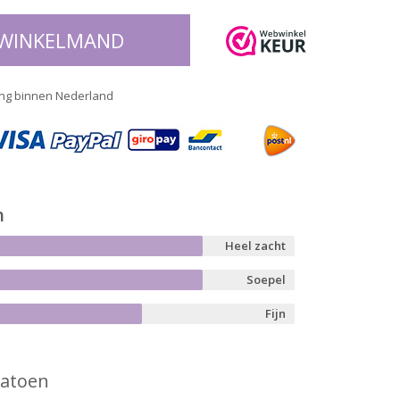
 WINKELMAND
ng binnen Nederland
n
Heel zacht
Soepel
Fijn
atoen