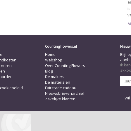
aa
is
v
M
Countingflowers.nl
Nieuw
ce
Home
Blijf 
aanbi
endkosten
Webshop
Ik kan
urneren
Over Counting Flowers
akkoo
ten
Blog
aarden
De makers
De materialen
 cookiebeleid
Fair trade cadeau
Nieuwsbrievenarchief
Wil
Zakelijke klanten