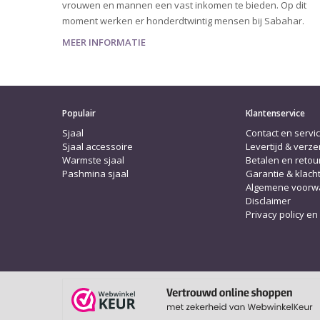
vrouwen en mannen een vast inkomen te bieden. Op dit
moment werken er honderdtwintig mensen bij Sabahar.
MEER INFORMATIE
Populair
Klantenservice
Sjaal
Contact en servi
Sjaal accessoire
Levertijd & verz
Warmste sjaal
Betalen en reto
Pashmina sjaal
Garantie & klach
Algemene voorw
Disclaimer
Privacy policy en