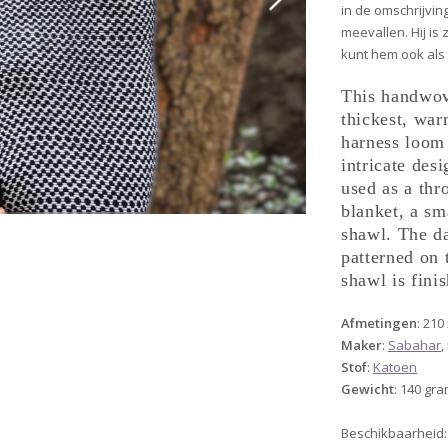
in de omschrijving
meevallen. Hij is
kunt hem ook als 
This handwov
thickest, war
harness loom 
intricate des
used as a thr
blanket, a sm
shawl. The da
patterned on 
shawl is finis
Afmetingen
: 210
Maker
:
Sabahar
,
Stof
:
Katoen
Gewicht
: 140 gr
Beschikbaarheid: 