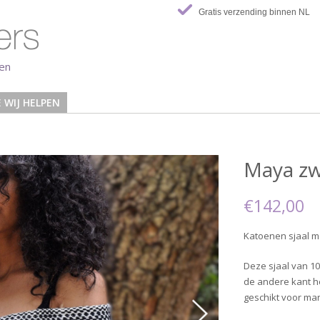
Gratis verzending binnen NL
len
 WIJ HELPEN
Maya zw
€142,00
Katoenen sjaal me
Deze sjaal van 1
de andere kant he
geschikt voor ma