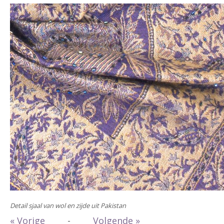
Detail sjaal van wol en zijde uit Pakistan
« Vorige
-
Volgende »