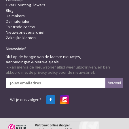
Over Counting Flowers
Blog
De makers
De materialen
Fair trade cadeau
Nieuwsbrievenarchief
Zakelijke klanten
Nieuwsbrief
Blijf op de hoogte van de laatste nieuwtjes,
aanbiedingen & nieuwe sjaals.
Ik kan me via de nieuwsbrief altijd weer uitschrijven, en ben
akkoord met
de privacy policy
voor de nieuwsbrief.
Verzend
Wil je ons volgen?