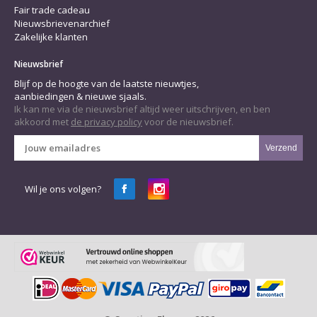
Fair trade cadeau
Nieuwsbrievenarchief
Zakelijke klanten
Nieuwsbrief
Blijf op de hoogte van de laatste nieuwtjes,
aanbiedingen & nieuwe sjaals.
Ik kan me via de nieuwsbrief altijd weer uitschrijven, en ben
akkoord met
de privacy policy
voor de nieuwsbrief.
Verzend
Wil je ons volgen?